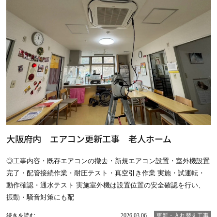
大阪府内 エアコン更新工事 老人ホーム
◎工事内容・既存エアコンの撤去・新規エアコン設置・室外機設置
完了・配管接続作業・耐圧テスト・真空引き作業 実施・試運転・
動作確認・通水テスト 実施室外機は設置位置の安全確認を行い、
振動・騒音対策にも配
続きを読む
2026.03.06
更新・入れ替え工事